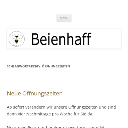
Zum
Inhalt
Beienhaff Imkerfachgeschäft
springen
Ihr Imkerfachgeschäft aus der Großregion Luxemburg
Menü
SCHLAGWORTARCHIV:
ÖFFNUNGSZEITEN
Neue Öffnungszeiten
Ab sofort verändern wir unsere Öffnungszeiten und sind
dann vier Nachmittage pro Woche für Sie da.
Nous modifions nos horaires d’ouverture avec effet