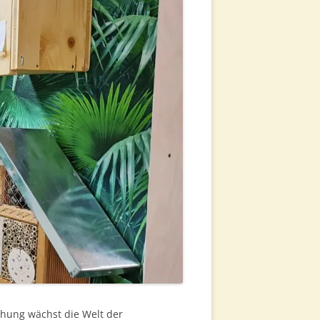
G
LUNG &
ERARBEITUNG
CHT
ITTELWÄNDE
NG
VERKAUF
chung wächst die Welt der