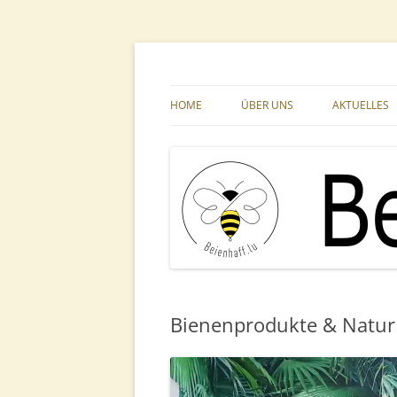
Zum
Inhalt
springen
Ihr Imkerfachgeschäft aus der Großregion
Beienhaff Imkerfac
HOME
ÜBER UNS
AKTUELLES
Bienenprodukte & Natur