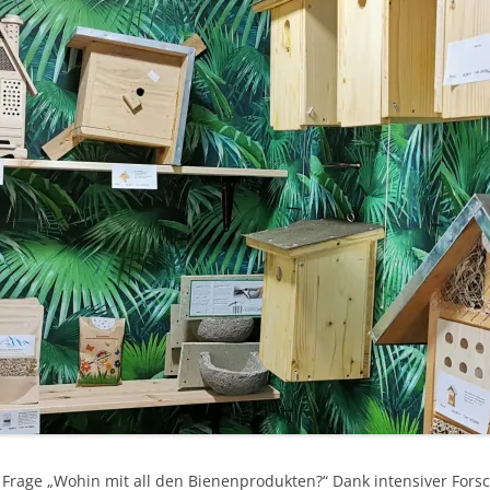
IMKERWERKZEU
KERZENHERSTEL
BIENENWACHSV
KÖNIGINNENZU
RÄHMCHEN & M
SCHUTZKLEIDU
VERMIETUNG
VERPACKUNG & 
WERKZEUGE
 Frage „Wohin mit all den Bienenprodukten?“ Dank intensiver Fors