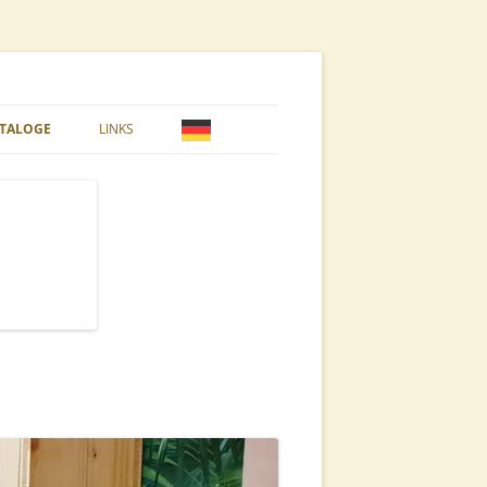
ATALOGE
LINKS
 STYROPOR
10ER SYSTEMBEUTE
PFLEGE & VARROA
DADANT BLATT BEUTE
TE & NATUR
DEUTSCH NORMAL BEUTE
LANGSTROTH BEUTE
US DADANT BEUTE
EL
WARRÉ BEUTE
ASCHEN
ZANDER BEUTE
BEARBEITUNG
BEUTEN ZUBEHÖR