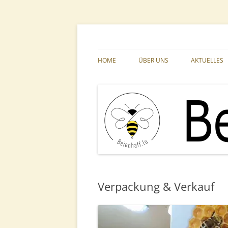
Zum
Inhalt
springen
Ihr Imkerfachgeschäft aus der Großregion
Beienhaff Imkerfac
HOME
ÜBER UNS
AKTUELLES
Verpackung & Verkauf