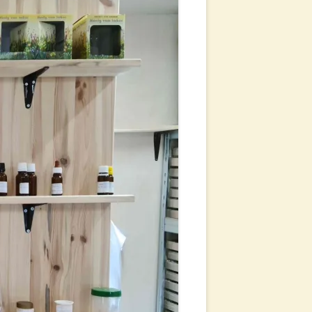
G
LUNG &
ERARBEITUNG
CHT
ITTELWÄNDE
NG
 VERKAUF