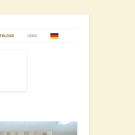
ATALOGE
LINKS
 STYROPOR
10ER SYSTEMBEUTE
PFLEGE & VARROA
DADANT BLATT BEUTE
E & NATUR
DEUTSCH NORMAL BEUTE
LANGSTROTH BEUTE
US DADANT BEUTE
EL
WARRÉ BEUTE
ASCHEN
ZANDER BEUTE
BEARBEITUNG
BEUTEN ZUBEHÖR