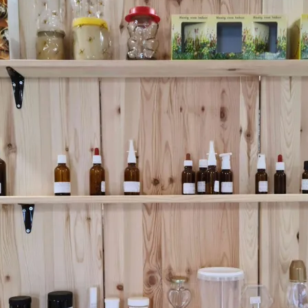
IMKERWERKZEU
KERZENHERSTEL
BIENENWACHSV
KÖNIGINNENZU
RÄHMCHEN & M
SCHUTZKLEIDU
VERMIETUNG
VERPACKUNG &
WERKZEUGE