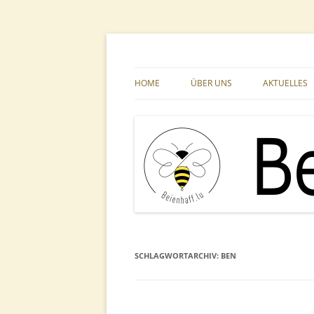
Zum
Inhalt
springen
Ihr Imkerfachgeschäft aus der Großregion
Beienhaff Imkerfac
HOME
ÜBER UNS
AKTUELLES
SCHLAGWORTARCHIV:
BEN