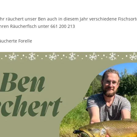
IMKERWERKZEU
hr räuchert unser Ben auch in diesem Jahr verschiedene Fischsort
KERZENHERSTEL
Ihren Räucherfisch unter 661 200 213
BIENENWACHSV
äucherte Forelle
KÖNIGINNENZU
RÄHMCHEN & M
SCHUTZKLEIDU
VERMIETUNG
VERPACKUNG & 
WERKZEUGE