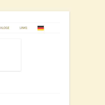
TALOGE
LINKS
 STYROPOR
10ER SYSTEMBEUTE
PFLEGE & VARROA
DADANT BLATT BEUTE
E & NATUR
DEUTSCH NORMAL BEUTE
LANGSTROTH BEUTE
US DADANT BEUTE
EL
WARRÉ BEUTE
ASCHEN
ZANDER BEUTE
BEARBEITUNG
BEUTEN ZUBEHÖR