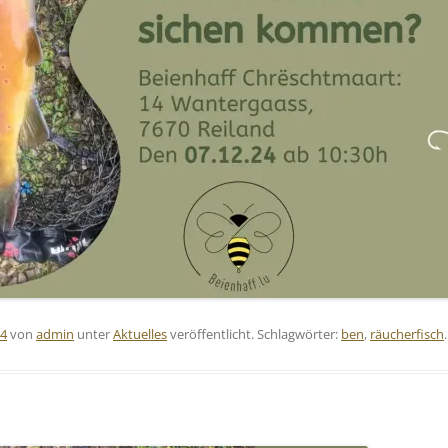
24
von
admin
unter
Aktuelles
veröffentlicht. Schlagwörter:
ben
,
räucherfisch
.