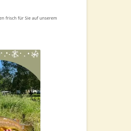
G
en frisch für Sie auf unserem
LUNG &
ERARBEITUNG
CHT
ITTELWÄNDE
NG
VERKAUF