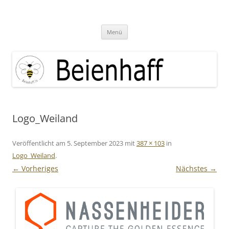
Zum
Inhalt
Beienhaff Imkerfachgeschäft
springen
Ihr Imkerfachgeschäft aus der Großregion Luxemburg
Menü
Logo_Weiland
Veröffentlicht am
5. September 2023
mit
387 × 103
in
Logo_Weiland
.
← Vorheriges
Nächstes →