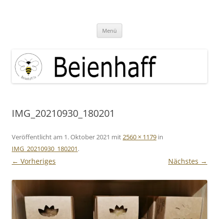
Zum
Inhalt
Beienhaff Imkerfachgeschäft
springen
Ihr Imkerfachgeschäft aus der Großregion Luxemburg
Menü
IMG_20210930_180201
Veröffentlicht am
1. Oktober 2021
mit
2560 × 1179
in
IMG_20210930_180201
.
← Vorheriges
Nächstes →