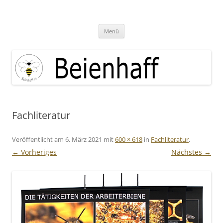
Zum
Inhalt
Beienhaff Imkerfachgeschäft
springen
Ihr Imkerfachgeschäft aus der Großregion Luxemburg
Menü
Fachliteratur
Veröffentlicht am
6. März 2021
mit
600 × 618
in
Fachliteratur
.
← Vorheriges
Nächstes →