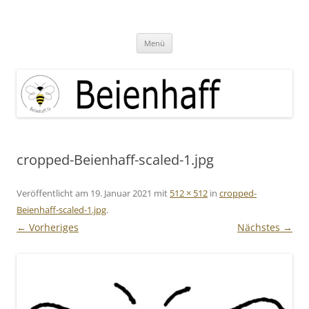
Zum
Inhalt
Beienhaff Imkerfachgeschäft
springen
Ihr Imkerfachgeschäft aus der Großregion Luxemburg
Menü
cropped-Beienhaff-scaled-1.jpg
Veröffentlicht am
19. Januar 2021
mit
512 × 512
in
cropped-
Beienhaff-scaled-1.jpg
.
← Vorheriges
Nächstes →