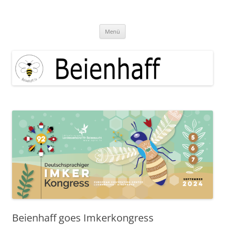
Zum
Inhalt
Beienhaff Imkerfachgeschäft
springen
Ihr Imkerfachgeschäft aus der Großregion Luxemburg
Menü
Beienhaff goes Imkerkongress