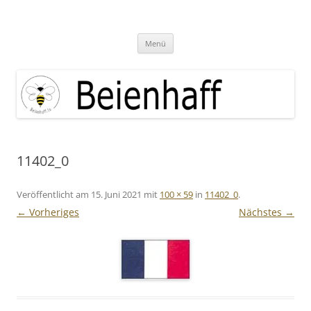
Zum
Inhalt
Beienhaff Imkerfachgeschäft
springen
Ihr Imkerfachgeschäft aus der Großregion Luxemburg
Menü
11402_0
Veröffentlicht am
15. Juni 2021
mit
100 × 59
in
11402_0
.
← Vorheriges
Nächstes →