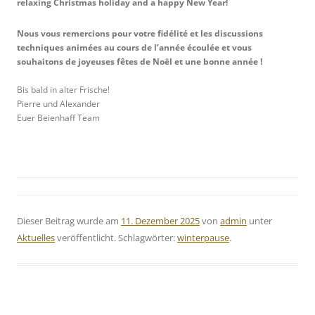
relaxing Christmas holiday and a happy New Year!
­
Nous vous remercions pour votre fidélité et les discussions
techniques animées au cours de l’année écoulée et vous
souhaitons de joyeuses fêtes de Noël et une bonne année !
Bis bald in alter Frische!
Pierre und Alexander
Euer Beienhaff Team
Dieser Beitrag wurde am
11. Dezember 2025
von
admin
unter
Aktuelles
veröffentlicht. Schlagwörter:
winterpause
.