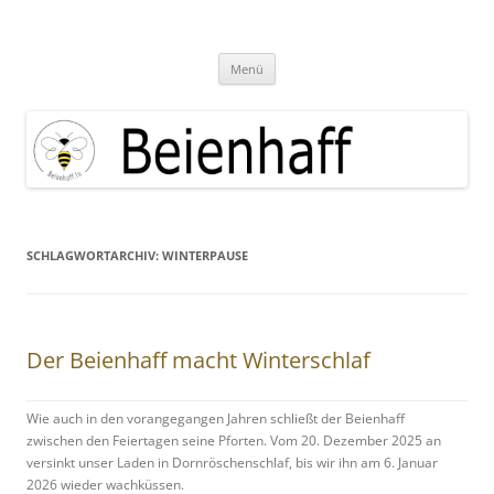
Zum
Inhalt
Beienhaff Imkerfachgeschäft
springen
Ihr Imkerfachgeschäft aus der Großregion Luxemburg
Menü
SCHLAGWORTARCHIV:
WINTERPAUSE
Der Beienhaff macht Winterschlaf
Wie auch in den vorangegangen Jahren schließt der Beienhaff
zwischen den Feiertagen seine Pforten. Vom 20. Dezember 2025 an
versinkt unser Laden in Dornröschenschlaf, bis wir ihn am 6. Januar
2026 wieder wachküssen.