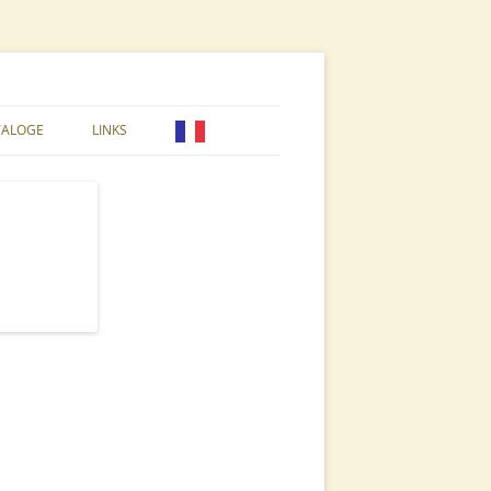
TALOGE
LINKS
 STYROPOR
10ER SYSTEMBEUTE
PFLEGE & VARROA
DADANT BLATT BEUTE
E & NATUR
DEUTSCH NORMAL BEUTE
LANGSTROTH BEUTE
US DADANT BEUTE
EL
WARRÉ BEUTE
ASCHEN
ZANDER BEUTE
BEARBEITUNG
BEUTEN ZUBEHÖR