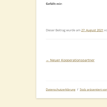
Gefällt mir:
Dieser Beitrag wurde am
27. August 2021
v
Beitragsnavigation
←
Neuer Kooperationspartner
Datenschutzerklärung
Stolz präsentiert v