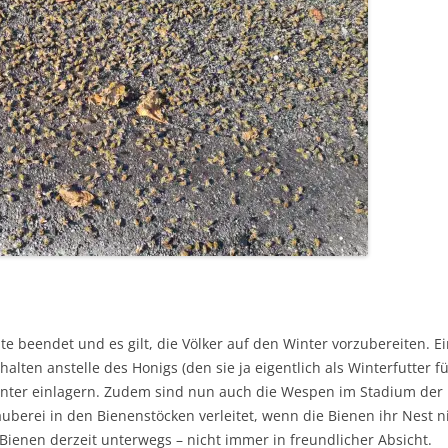
IMKERWERKZEU
KERZENHERSTEL
BIENENWACHSV
KÖNIGINNENZU
RÄHMCHEN & M
SCHUTZKLEIDU
VERMIETUNG
VERPACKUNG & 
te beendet und es gilt, die Völker auf den Winter vorzubereiten. Ei
WERKZEUGE
halten anstelle des Honigs (den sie ja eigentlich als Winterfutter 
inter einlagern. Zudem sind nun auch die Wespen im Stadium der F
uberei in den Bienenstöcken verleitet, wenn die Bienen ihr Nest n
ienen derzeit unterwegs – nicht immer in freundlicher Absicht.