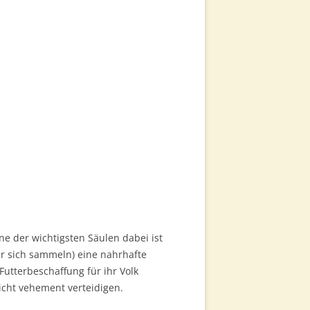
G
LUNG &
ERARBEITUNG
CHT
ITTELWÄNDE
NG
VERKAUF
ne der wichtigsten Säulen dabei ist
für sich sammeln) eine nahrhafte
utterbeschaffung für ihr Volk
icht vehement verteidigen.