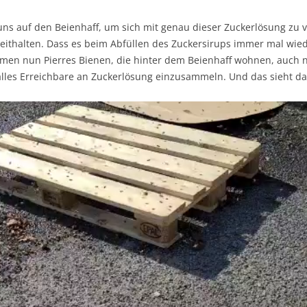
s auf den Beienhaff, um sich mit genau dieser Zuckerlösung zu v
ereithalten. Dass es beim Abfüllen des Zuckersirups immer mal wie
men nun Pierres Bienen, die hinter dem Beienhaff wohnen, auch n
 alles Erreichbare an Zuckerlösung einzusammeln. Und das sieht da