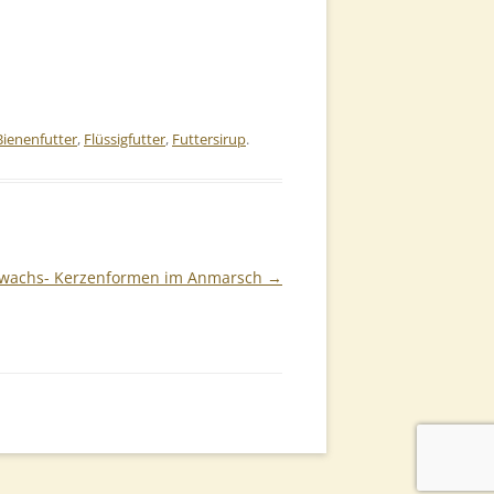
Bienenfutter
,
Flüssigfutter
,
Futtersirup
.
wachs- Kerzenformen im Anmarsch
→