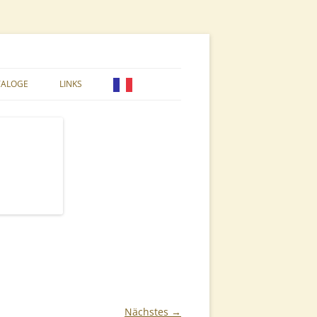
TALOGE
LINKS
 STYROPOR
10ER SYSTEMBEUTE
PFLEGE & VARROA
DADANT BLATT BEUTE
E & NATUR
DEUTSCH NORMAL BEUTE
LANGSTROTH BEUTE
US DADANT BEUTE
EL
WARRÉ BEUTE
ASCHEN
ZANDER BEUTE
Nächstes →
BEARBEITUNG
BEUTEN ZUBEHÖR