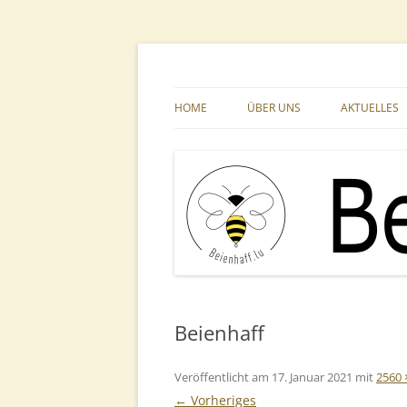
Zum
Inhalt
springen
Ihr Imkerfachgeschäft aus der Großregion
Beienhaff Imkerfac
HOME
ÜBER UNS
AKTUELLES
Beienhaff
Veröffentlicht am
17. Januar 2021
mit
2560 
← Vorheriges