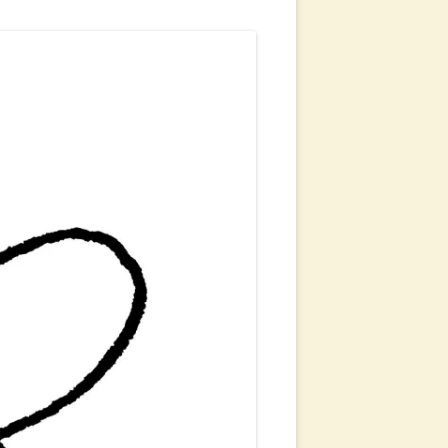
G
LUNG &
ERARBEITUNG
CHT
ITTELWÄNDE
NG
VERKAUF