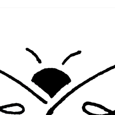
IMKERWERKZEU
KERZENHERSTEL
BIENENWACHSV
KÖNIGINNENZU
RÄHMCHEN & M
SCHUTZKLEIDU
VERMIETUNG
VERPACKUNG & 
WERKZEUGE