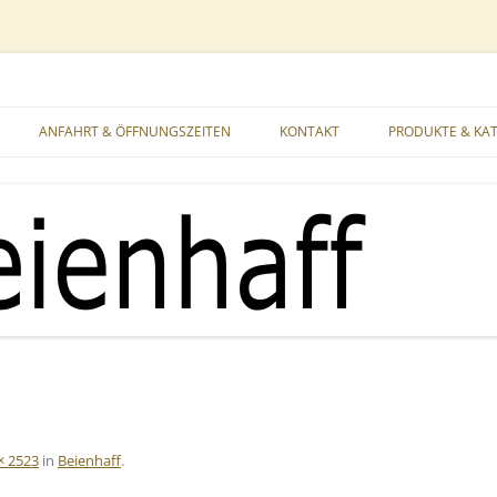
 Luxemburg
hgeschäft
ANFAHRT & ÖFFNUNGSZEITEN
KONTAKT
PRODUKTE & KA
BEUTEN HOLZ &
BIENENFUTTER, 
BIENENPRODUKT
FACHLITERATUR
GARTENARTIKEL
GESCHENKARTIK
GLÄSER UND FL
× 2523
in
Beienhaff
.
HONIGERNTE & 